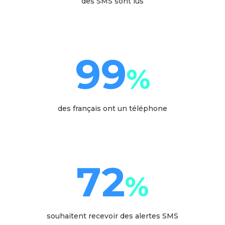
des SMS sont lus
99
%
des français ont un téléphone
72
%
souhaitent recevoir des alertes SMS