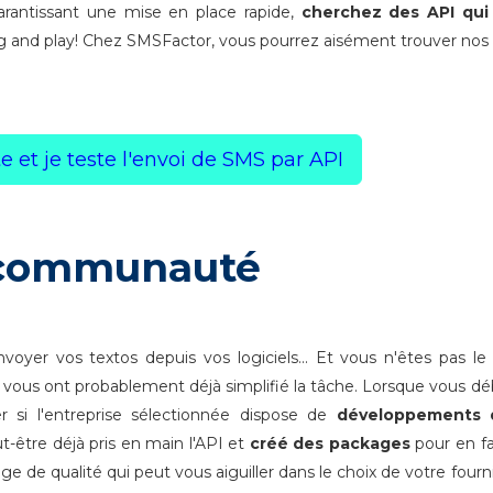
garantissant une mise en place rapide,
cherchez des API qui
 and play! Chez SMSFactor, vous pourrez aisément trouver no
 et je teste l'envoi de SMS par API
e communauté
oyer vos textos depuis vos logiciels... Et vous n'êtes pas le 
et vous ont probablement déjà simplifié la tâche. Lorsque vous d
r si l'entreprise sélectionnée dispose de
développements 
t-être déjà pris en main l'API et
créé des packages
pour en fac
e de qualité qui peut vous aiguiller dans le choix de votre fourn