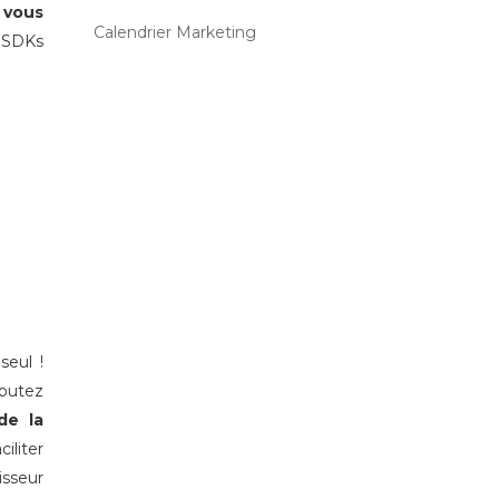
 vous
Calendrier Marketing
s SDKs
seul !
ébutez
de la
iliter
isseur