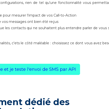
onfigurations, rien de tel qu'une fonctionnalité vous permett
le pour mesurer l'impact de vos Call-to-Action
ue vos messages ont bien été reçus
ue les contacts qui ne souhaitent plus entendre parler de vous 
alités, c'ets le côté maléable : choisissez ce dont vous avez bes
 et je teste l'envoi de SMS par API
ment dédié des