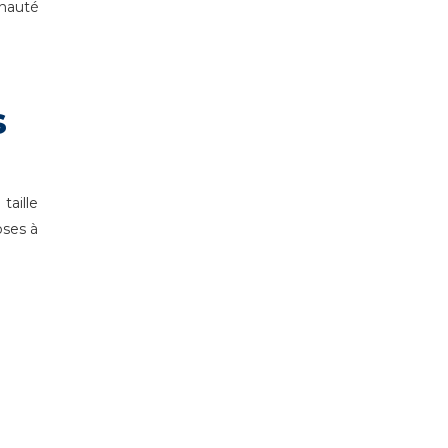
nauté
s
taille
oses à