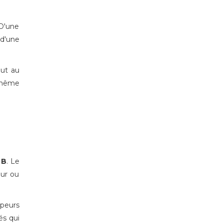
 D'une
 d'une
out au
à même
 B
. Le
eur ou
ppeurs
és qui