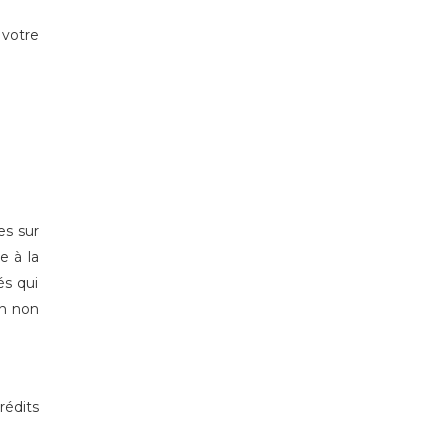
 votre
es sur
e à la
és qui
on non
édits