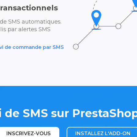
ransactionnels
 de SMS automatiques.
lis par alertes SMS
suivi de commande par SMS
i de SMS sur PrestaSho
INSCRIVEZ-VOUS
INSTALLEZ L'ADD-ON