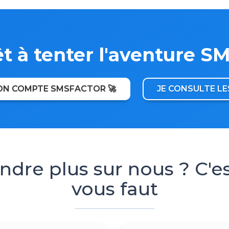
t à tenter l'aventure S
MON COMPTE SMSFACTOR 🚀
JE CONSULTE LES
dre plus sur nous ? C'es
vous faut