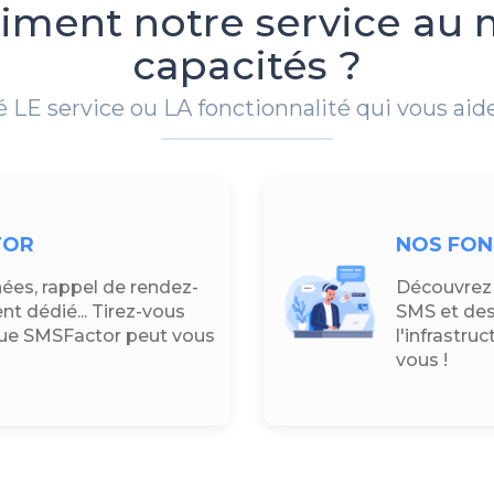
raiment notre service a
capacités ?
é LE service ou LA fonctionnalité qui vous aide
TOR
NOS FON
es, rappel de rendez-
Découvrez i
t dédié... Tirez-vous
SMS et des
 que SMSFactor peut vous
l'infrastru
vous !