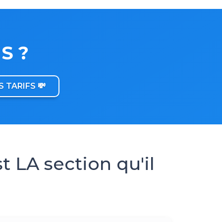
MS ?
 TARIFS 💸
t LA section qu'il