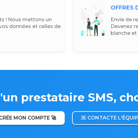
OFFRES 
s ! Nous mettons un
Envie de r
vos données et celles de
Devenez re
blanche et 
u'un prestataire SMS, ch
 CRÉE MON COMPTE 🚀
JE CONTACTE L'ÉQUIPE