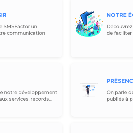
IR
NOTRE É
de SMSFactor un
Découvrez l
otre communication
de facilite
PRÉSENC
 de notre développement
On parle de
ux services, records...
publiés à 