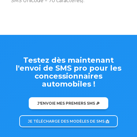
SMS Unicode = 70 caractères).
Testez dès maintenant
l'envoi de SMS pro pour les
concessionnaires
automobiles !
J'ENVOIE MES PREMIERS SMS 🎉
JE TÉLÉCHARGE DES MODÈLES DE SMS 📩