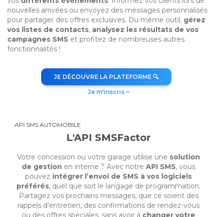
vos
différents événements
. Informez vos clients lors de
nouvelles arrivées ou envoyez des messages personnalisés
pour partager des offres exclusives. Du même outil,
gérez
vos listes de contacts
,
analysez les résultats de vos
campagnes SMS
et profitez de nombreuses autres
fonctionnalités !
JE DÉCOUVRE LA PLATEFORME 🔍
Je m'inscris ⌨️
API SMS AUTOMOBILE
L'API SMSFactor
Votre concession ou votre garage utilise une
solution
de gestion
en interne ? Avec notre
API SMS
, vous
pouvez
intégrer l’envoi de SMS à vos logiciels
préférés
, quel que soit le langage de programmation.
Partagez vos prochains messages, que ce soient des
rappels d’entretien, des confirmations de rendez-vous
ou des offres spéciales, sans avoir à
changer votre