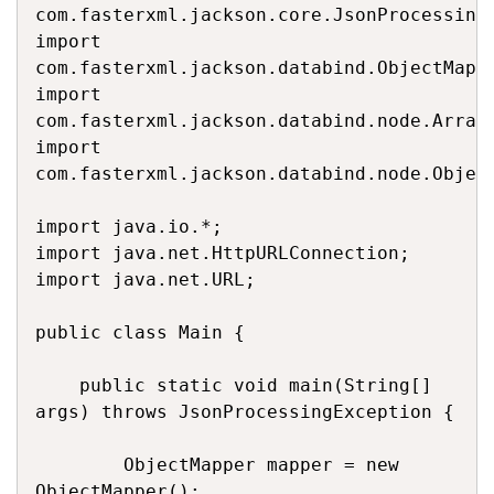
com.fasterxml.jackson.core.JsonProcessingE
import 
com.fasterxml.jackson.databind.ObjectMappe
import 
com.fasterxml.jackson.databind.node.ArrayN
import 
com.fasterxml.jackson.databind.node.Object
import java.io.*;

import java.net.HttpURLConnection;

import java.net.URL;

public class Main {

    public static void main(String[] 
args) throws JsonProcessingException {

        ObjectMapper mapper = new 
ObjectMapper();
