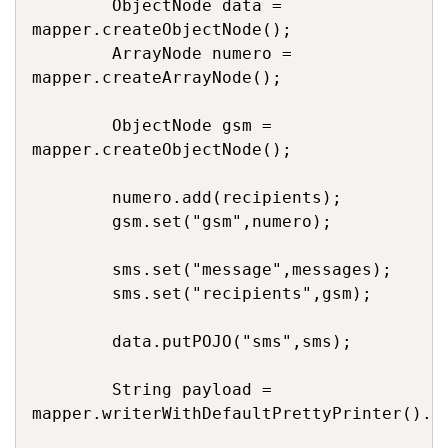
        ObjectNode data = 
mapper.createObjectNode();

        ArrayNode numero = 
mapper.createArrayNode();

        ObjectNode gsm = 
mapper.createObjectNode();

        numero.add(recipients);

        gsm.set("gsm",numero);

        sms.set("message",messages);

        sms.set("recipients",gsm);

        data.putPOJO("sms",sms);

        String payload = 
mapper.writerWithDefaultPrettyPrinter().wr