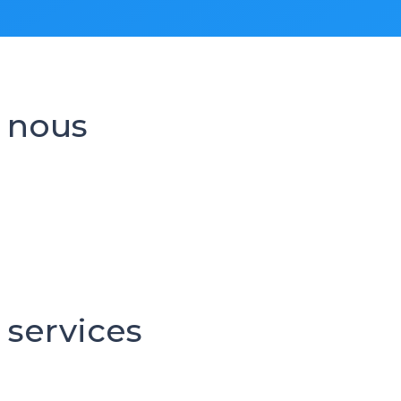
e nous
 services