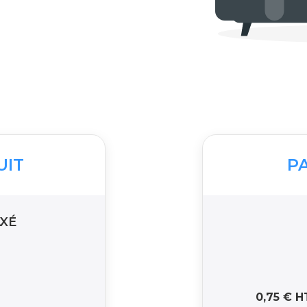
UIT
P
XÉ
é
0,75 € H