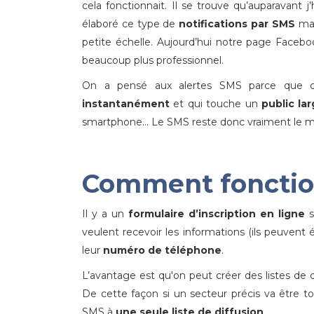
cela fonctionnait. Il se trouve qu’auparavant j
élaboré ce type de
notifications par SMS
mai
petite échelle. Aujourd’hui notre page Faceb
beaucoup plus professionnel.
On a pensé aux alertes SMS parce que c’
instantanément
et qui touche un
public la
smartphone... Le SMS reste donc vraiment le
Comment fonction
Il y a un
formulaire d’inscription en ligne
s
veulent recevoir les informations (ils peuvent 
leur
numéro de téléphone
.
L’avantage est qu'on peut créer des listes de 
De cette façon si un secteur précis va être 
SMS à
une seule liste de diffusion
.