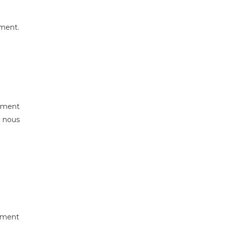
ement.
mment
t nous
omment