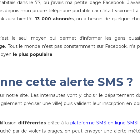
’habitais dans le 77, où j’avais ma petite page Facebook. J’avai
s depuis mon propre téléphone portable car c’était vraiment à
ook aura bientôt
13 000 abonnés
, on a besoin de quelque ch
est le seul moyen qui permet d’informer les gens quas
rge
. Tout le monde n’est pas constamment sur Facebook, n’a 
 moyen
le plus populaire
.
ne cette alerte SMS ?
ur notre site. Les internautes vont y choisir le département do
également préciser une ville) puis valident leur inscription en d
diffusion
différentes
grâce à la
plateforme SMS en ligne SMSF
touché par de violents orages, on peut envoyer une alerte mét