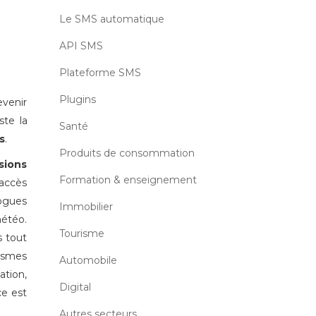
Le SMS automatique
API SMS
Plateforme SMS
Plugins
evenir
ste la
Santé
s
.
Produits de consommation
sions
Formation & enseignement
 accès
logues
Immobilier
météo.
Tourisme
s tout
ismes
Automobile
ation,
Digital
ce est
Autres secteurs