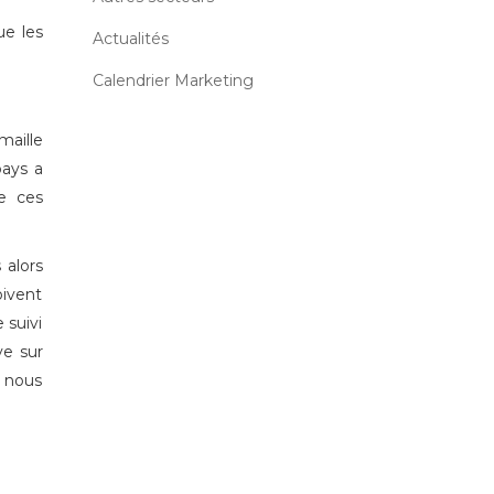
ue les
Actualités
Calendrier Marketing
maille
pays a
e ces
 alors
oivent
 suivi
ve sur
, nous