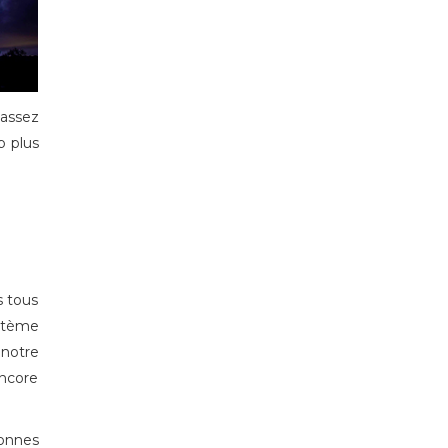
 assez
p plus
s tous
stème
 notre
encore
onnes