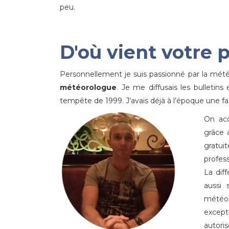
peu.
D'où vient votre 
Personnellement je suis passionné par la météo
météorologue
. Je me diffusais les bulleti
tempête de 1999. J’avais déjà à l’époque une fa
On acq
grâce 
gratui
profes
La dif
aussi
météor
except
autoris