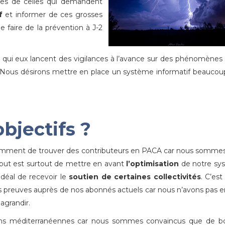
ues de celles qui demandent
f
et informer de ces grosses
 de faire de la prévention à J-2
qui eux lancent des vigilances à l’avance sur des phénomènes
. Nous désirons mettre en place un système informatif beaucou
bjectifs ?
notamment de trouver des contributeurs en PACA car nous somme
but est surtout de mettre en avant
l’optimisation
de notre sy
’idéal de recevoir le
soutien de certaines collectivités
. C’est
nos preuves auprès de nos abonnés actuels car nous n’avons pas 
agrandir.
ions méditerranéennes car nous sommes convaincus que de b