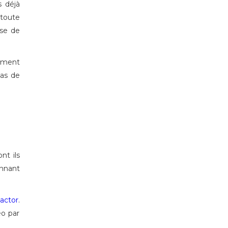
s déjà
 toute
ose de
iment
pas de
nt ils
onnant
actor
.
éo par