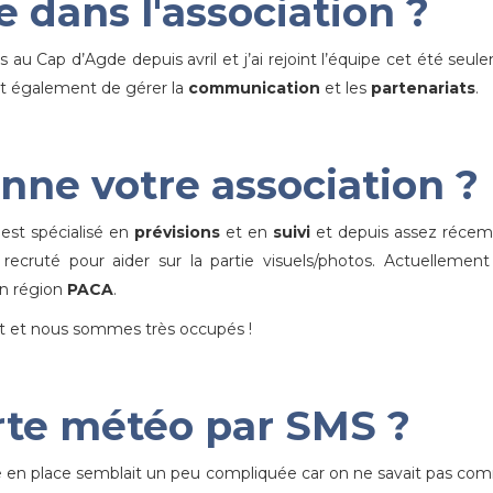
e dans l'association ?
 au Cap d’Agde depuis avril et j’ai rejoint l’équipe cet été seul
t également de gérer la
communication
et les
partenariats
.
ne votre association ?
 est spécialisé en
prévisions
et en
suivi
et depuis assez réce
recruté pour aider sur la partie visuels/photos. Actuellemen
n région
PACA
.
 et nous sommes très occupés !
rte météo par SMS ?
se en place semblait un peu compliquée car on ne savait pas c