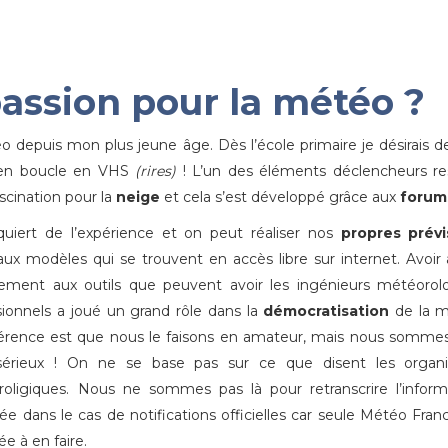
passion pour la météo ?
 depuis mon plus jeune âge. Dès l’école primaire je désirais d
ns en boucle en VHS
(rires)
! L’un des éléments déclencheurs re
scination pour la
neige
et cela s’est développé grâce aux
forum
uiert de l’expérience et on peut réaliser nos
propres prévi
aux modèles qui se trouvent en accès libre sur internet. Avoir
tement aux outils que peuvent avoir les ingénieurs météoro
sionnels a joué un grand rôle dans la
démocratisation
de la 
férence est que nous le faisons en amateur, mais nous somme
 sérieux ! On ne se base pas sur ce que disent les organ
oligiques. Nous ne sommes pas là pour retranscrire l’inform
ée dans le cas de notifications officielles car seule Météo Fran
ée à en faire.