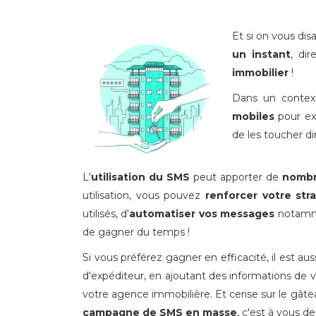
Et si on vous dis
un instant
, di
immobilier
!
Dans un conte
mobiles
pour exp
de les toucher di
L'
utilisation du SMS
peut apporter de
nombr
utilisation, vous pouvez
renforcer votre st
utilisés, d'
automatiser vos messages
notamme
de gagner du temps !
Si vous préférez gagner en efficacité, il est au
d'expéditeur, en ajoutant des informations de v
votre agence immobilière. Et cerise sur le gâte
campagne de SMS en masse
, c'est à vous de 