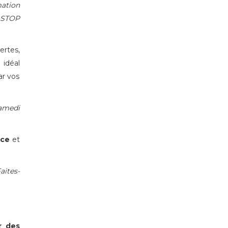
ation
. STOP
rtes,
 idéal
ar vos
samedi
nce
et
aites-
r des