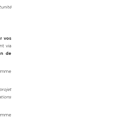
tunité
r vos
t via
en de
comme
projet
ations
omme