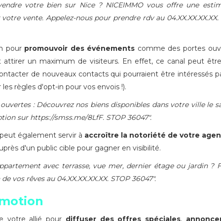
vendre votre bien sur Nice ? NICEIMMO vous offre une estim
r votre vente. Appelez-nous pour prendre rdv au 04.XX.XX.XX.XX
on pour
promouvoir des événements
comme des portes ouve
 attirer un maximum de visiteurs. En effet, ce canal peut être
ontacter de nouveaux contacts qui pourraient être intéressés p
s règles d'opt-in pour vos envois !).
ouvertes : Découvrez nos biens disponibles dans votre ville le 
ption sur https://smss.me/8LfF. STOP 36047".
peut également servir à
accroître la notoriété de votre age
près d'un public cible pour gagner en visibilité.
ppartement avec terrasse, vue mer, dernier étage ou jardin ? F
 de vos rêves au 04.XX.XX.XX.XX. STOP 36047".
omotion
e votre allié pour
diffuser des offres spéciales
,
annonce