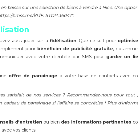
x en baisse sur une sélection de biens à vendre à Nice. Une oppor
https://smss.me/8LfF. STOP 36047".
lisation
vez aussi jouer sur la
fidélisation
. Que ce soit pour
optimise
implement pour
bénéficier de publicité gratuite
, notammen
communiquer avec votre clientèle par SMS pour
garder un li
 une
offre de parrainage
à votre base de contacts avec 
tes satisfait de nos services ? Recommandez-nous pour tout 
 cadeau de parrainage si l'affaire se concrétise ! Plus d'inform
nseils d'entretien
ou bien
des informations pertinentes
c
 avec vos clients.