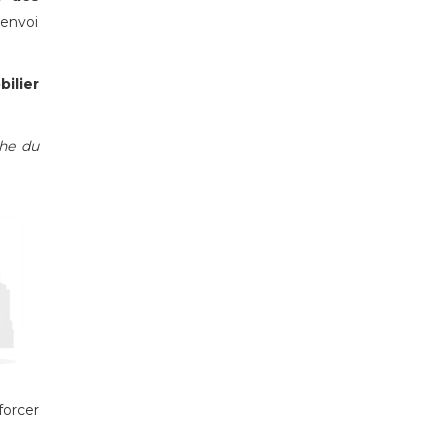
'envoi
ilier
che du
forcer