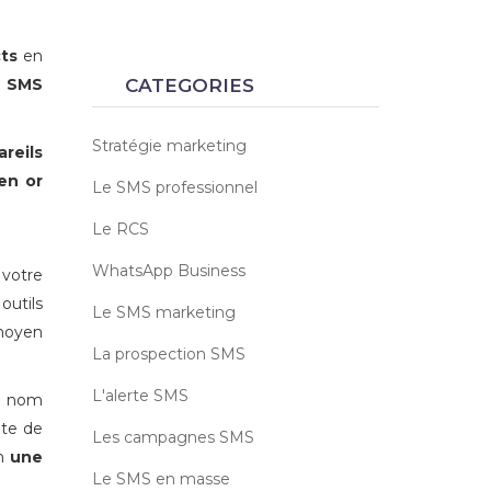
ts
en
u
SMS
CATEGORIES
Stratégie marketing
reils
en or
Le SMS professionnel
Le RCS
WhatsApp Business
 votre
outils
Le SMS marketing
 moyen
La prospection SMS
L'alerte SMS
e nom
ite de
Les campagnes SMS
n
une
Le SMS en masse