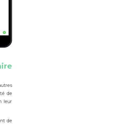
ire
autres
ité de
n leur
ont de