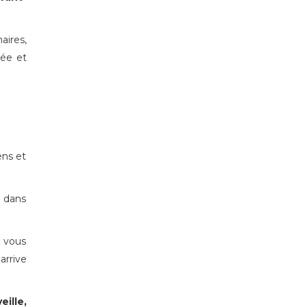
ires,
rée et
ens et
s dans
i vous
rrive
eille,