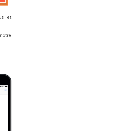
us et
 notre