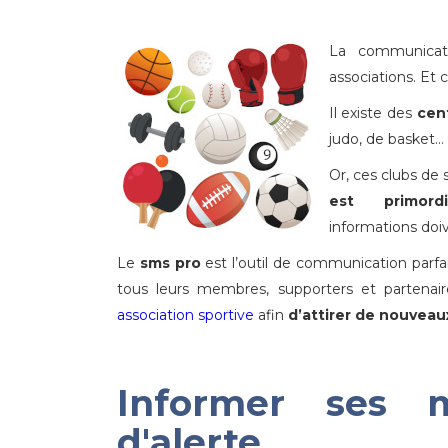
La communicati
associations. Et c
Il existe des
cent
judo, de basket…
Or, ces clubs de
est primord
informations doi
Le
sms pro
est l’outil de communication parfai
tous leurs membres, supporters et partenai
association sportive
afin
d’attirer de nouve
Informer ses
d'alerte