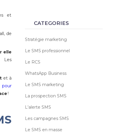
es et
CATEGORIES
ll, de
Stratégie marketing
Le SMS professionnel
ar
elle
Les
Le RCS
WhatsApp Business
t
et à
Le SMS marketing
 pour
ace
!
La prospection SMS
L'alerte SMS
MS
Les campagnes SMS
Le SMS en masse