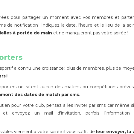
irées pour partager un moment avec vos membres et partena
 de notification ! Indiquez la date, l’heure et le lieu de la soi
elles à porté
e
de main
et ne manqueront pas votre soirée !
orters
 sportif a connu une croissance : plus de membres, plus de moy
rs !
supporters ne ratent aucun des matchs ou compétitions prévu
amont des dates de match
par sms
.
tien pour votre club, pensez à les inviter par sms car même s
envoyez un mail d’invitation, parfois l’information a
sibles viennent à votre soirée il vous suffit de
leur envoyer, la v