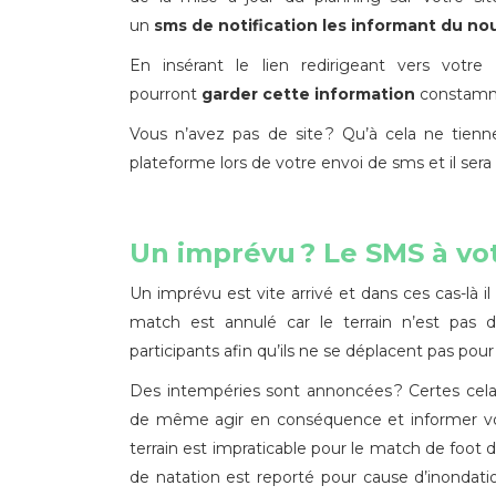
un
sms
de notification
l
es
informant du
no
En insérant le lien redirigeant vers vot
pourront
garder cette
information
constamme
Vous n’avez pas de site ? Qu’à cela ne tienne
plateforme lors de votre envoi de sms et il sera
Un imprévu ? Le SMS à vo
Un imprévu est vite arrivé et dans ces cas-là il
match est annulé car le terrain n’est pas d
participants afin qu’ils ne se déplacent pas pour 
Des intempéries sont annoncées ? Certes cela 
de même agir en conséquence et informer 
terrain est impraticable pour le match de foot 
de natation est reporté pour cause d’inondatio