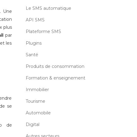
Le SMS automatique
é. Une
cation
API SMS
x plus
Plateforme SMS
il
par
et les
Plugins
Santé
Produits de consommation
Formation & enseignement
Immobilier
tendre
Tourisme
 de se
Automobile
Digital
ub de
Autres secteurs