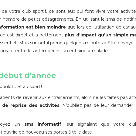
 votre club sportif, ce sont eux qui font vivre votre activit
nombre de petits désagréments. En utilisant le sms de notifi
information est bien moindre
que lors de l’utilisation de canau
tion est direct et a nettement
plus d’impact qu’un simple ma
’essentiel ! Mais surtout il prend quelques minutes à être envoyé, 
ourant entre les intempéries, un entraîneur malade…
 début d’année
boulot… et au sport !
ients de revenir aux entraînements, alors ne les faites pas at
e de
reprise
des activités
. N’oubliez pas de leur demander
nvoyez un
sms informati
f
leur signalant que votre cl
 ouvrira de nouveau ses portes à telle date !