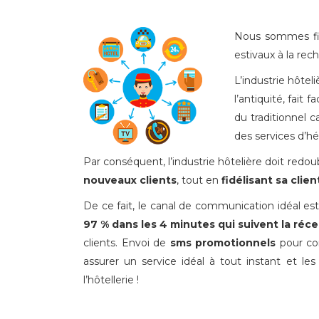
Nous sommes fin 
estivaux à la rec
L’industrie hôtel
l’antiquité, fait
du traditionnel 
des services d’
Par conséquent, l’industrie hôtelière doit redou
nouveaux clients
, tout en
fidélisant sa clie
De ce fait, le canal de communication idéal es
97 % dans les 4 minutes qui suivent la ré
clients. Envoi de
sms promotionnels
pour con
assurer un service idéal à tout instant et les
l’hôtellerie !