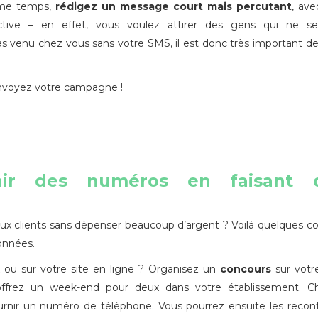
ème temps,
rédigez un message court mais percutant
, av
active – en effet, vous voulez attirer des gens qui ne ser
 venu chez vous sans votre SMS, il est donc très important d
envoyez votre campagne !
nir des numéros en faisant 
x clients sans dépenser beaucoup d’argent ? Voilà quelques co
onnées.
x ou sur votre site en ligne ? Organisez un
concours
sur vot
ffrez un week-end pour deux dans votre établissement. C
fournir un numéro de téléphone. Vous pourrez ensuite les recon