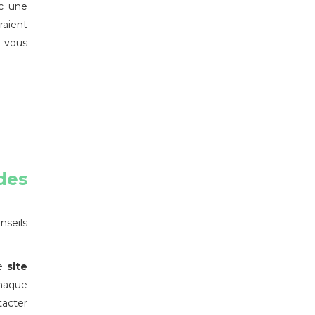
ec une
aient
e vous
des
nseils
re
site
haque
tacter