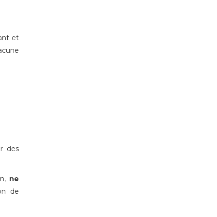
ant et
hacune
r des
on,
ne
ion de