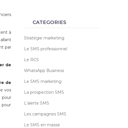
nciers
CATEGORIES
tent à
Stratégie marketing
allant
nt par
Le SMS professionnel
Le RCS
rer de
WhatsApp Business
Le SMS marketing
re de
de vos
La prospection SMS
e
pour
L'alerte SMS
t pour
Les campagnes SMS
Le SMS en masse