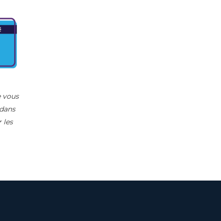
e vous
 dans
 les