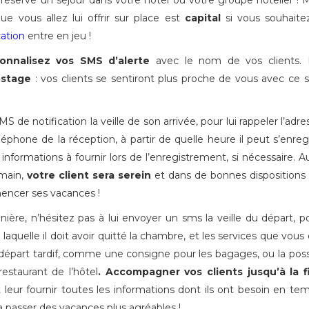
 réservé un séjour dans votre hôtel ou votre groupe hôtelier ! M
ue vous allez lui offrir sur place est
capital
si vous souhaitez
cation
entre en jeu !
onnalisez vos SMS d’alerte
avec le nom de vos clients. 
ostage
: vos clients se sentiront plus proche de vous avec ce 
S de notification la veille de son arrivée, pour lui rappeler l’adre
phone de la réception, à partir de quelle heure il peut s’enregi
 informations à fournir lors de l’enregistrement, si nécessaire. 
emain,
votre client sera serein
et dans de bonnes dispositions
cer ses vacances !
re, n’hésitez pas à lui envoyer un sms la veille du départ, po
 laquelle il doit avoir quitté la chambre, et les services que vous 
 départ tardif, comme une consigne pour les bagages, ou la possi
estaurant de l’hôtel
. Accompagner vos clients jusqu’à la f
 leur fournir toutes les informations dont ils ont besoin en te
a passer des vacances plus agréables !