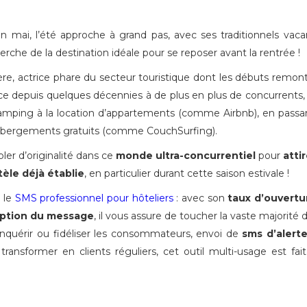
mai, l’été approche à grand pas, avec ses traditionnels vaca
herche de la destination idéale pour se reposer avant la rentrée !
ière, actrice phare du secteur touristique dont les débuts remon
 face depuis quelques décennies à de plus en plus de concurrents, 
camping à la location d’appartements (comme Airbnb), en passa
hébergements gratuits (comme CouchSurfing).
bler d’originalité dans ce
monde ultra-concurrentiel
pour
atti
ntèle déjà établie
, en particulier durant cette saison estivale !
t le
SMS professionnel pour hôteliers
: avec son
taux d’ouvertu
ception du message
, il vous assure de toucher la vaste majorité 
quérir ou fidéliser les consommateurs, envoi de
sms d’alert
 transformer en clients réguliers, cet outil multi-usage est fai