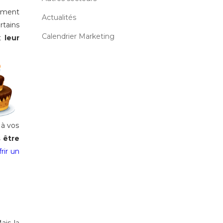
lement
Actualités
rtains
Calendrier Marketing
et
leur
 à vos
 être
frir un