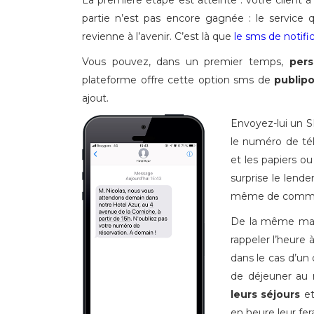
La première étape est atteinte : votre client a
partie n’est pas encore gagnée : le service q
revienne à l’avenir. C’est là que
le sms de notifi
Vous pouvez, dans un premier temps,
pers
plateforme offre cette option sms de
publip
ajout.
Envoyez-lui un SM
le numéro de télé
et les papiers ou
surprise le lend
même de commen
De la même maniè
rappeler l’heure à
dans le cas d’un
de déjeuner au r
leurs séjours
et
en heure leur fer