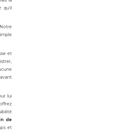
ais la
 qu’il
Notre
simple
sse et
strer,
Aucune
 avant
ur lui
offrez
bilité
in de
mps et