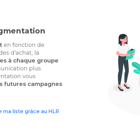
egmentation
t
en fonction de
es d'achat, la
es à chaque groupe
nication plus
entation vous
os futures campagnes
e ma liste grâce au HLR