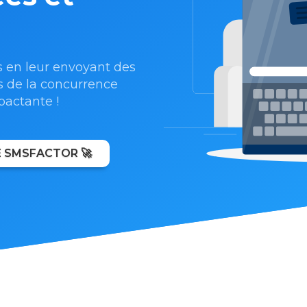
s en leur envoyant des
 de la concurrence
actante !
 SMSFACTOR 🚀