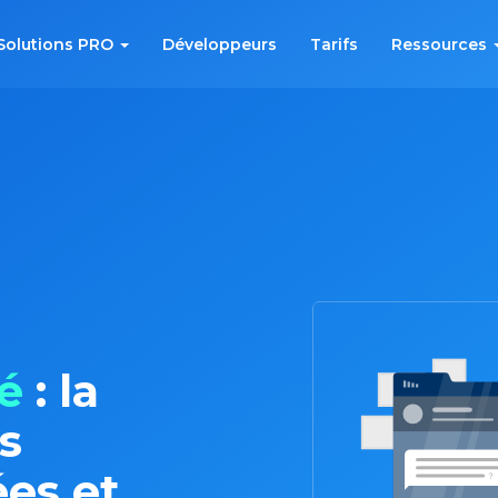
Solutions PRO
Développeurs
Tarifs
Ressources
é
: la
s
es et