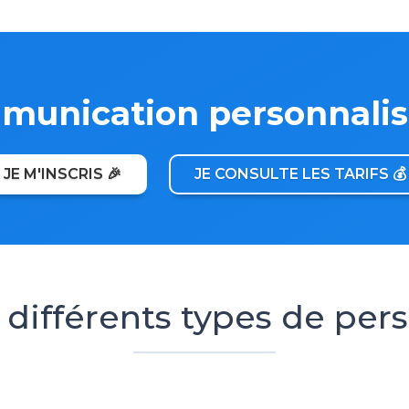
unication personnalis
JE M'INSCRIS 🎉
JE CONSULTE LES TARIFS 💰
 différents types de per