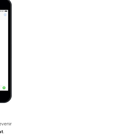
evenir
at
.