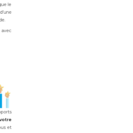
que le
d’une
de.
e avec
pports
votre
ous et