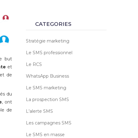
CATEGORIES
Stratégie marketing
Le SMS professionnel
e but
Le RCS
nte
et
met de
WhatsApp Business
Le SMS marketing
sés du
La prospection SMS
e
, ont
ble de
L'alerte SMS
Les campagnes SMS
Le SMS en masse