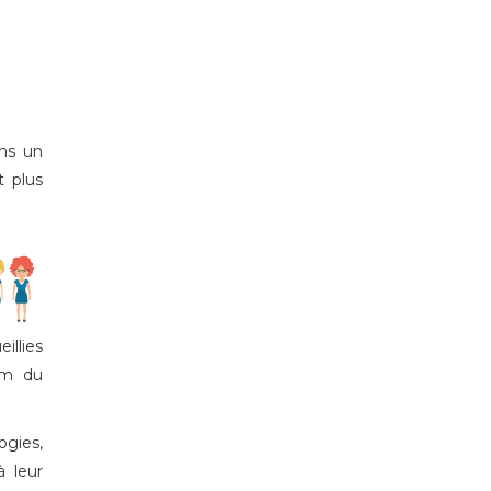
ans un
t plus
illies
om du
ogies,
à leur