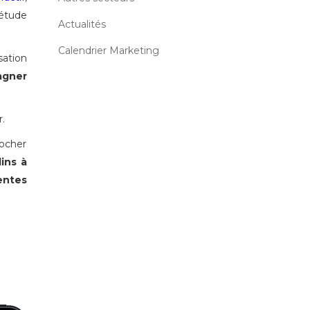
 étude
Actualités
Calendrier Marketing
sation
agner
r.
rocher
lins à
ntes