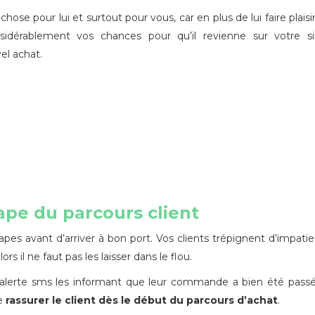
hose pour lui et surtout pour vous, car en plus de lui faire plaisi
idérablement vos chances pour qu’il revienne sur votre si
el achat.
ape du parcours client
es avant d’arriver à bon port. Vos clients trépignent d’impati
rs il ne faut pas les laisser dans le flou.
alerte sms les informant que leur commande a bien été pass
de
rassurer le client dès le début du parcours d’achat
.