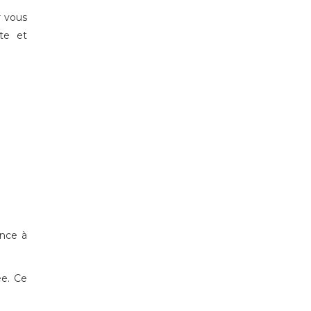
r vous
te et
ence à
ée. Ce